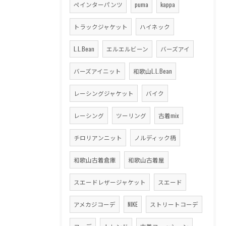
ペインターパンツ
puma
kappa
トラックジャケット
ハイネック
L.L.Bean
エルエルビーン
バーズアイ
バーズアイニット
和歌山L.L.Bean
レーシングジャケット
バイク
レーシング
ツーリング
古着mix
チロリアンニット
ノルディック柄
和歌山古着倉庫
和歌山古着屋
スエードレザージャケット
スエード
アメカジコーデ
NIKE
ストリートコーデ