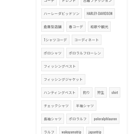
コーデ
トレンド
古着ファッション
ハーレーダビッドソン
HARLEY-DAVIDSON
倉庫型店舗
春コーデ
和歌や観光
Tシャツコーデ
コーディネート
ポロシャツ
ポロラルフローレン
フィッシングベスト
フィッシングジャケット
ハンティングベスト
釣り
狩生
shirt
チェックシャツ
半袖シャツ
長袖シャツ
ポロラルフ
poloralphlauren
ラルフ
wakayamatrip
japantrip