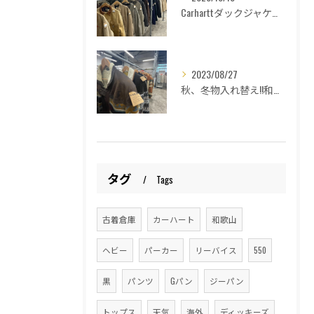
Carharttダックジャケットの種類紹介！和歌山古着倉庫Lucido Bell(ルシードベル)
2023/08/27
秋、冬物入れ替え!!和歌山古着倉庫Lucido Bell （ルシードベル）
タグ
Tags
古着倉庫
カーハート
和歌山
ヘビー
パーカー
リーバイス
550
黒
パンツ
Gパン
ジーパン
トップス
天気
海外
ディッキーズ