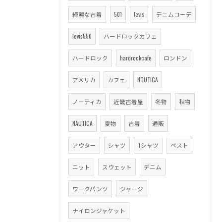
綺麗な古着
501
levis
デニムコーデ
levis550
ハードロックカフェ
ハードロック
hardrockcafe
ロンドン
アメリカ
カフェ
NOUTICA
ノーティカ
近畿古着屋
冬物
秋物
NAUTICA
夏物
古着
通販
アウター
シャツ
Tシャツ
ベスト
ニット
スウェット
デニム
ワークパンツ
ジャージ
ナイロンジャケット