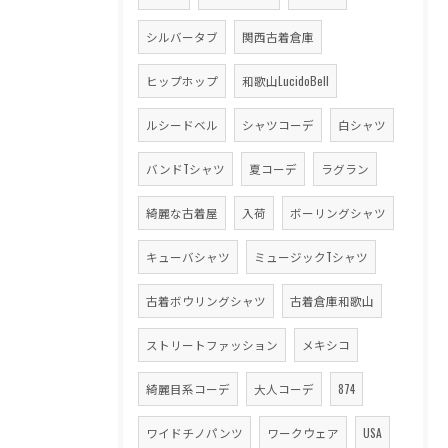
シルバータブ
関西古着倉庫
ヒップホップ
和歌山LucidoBell
ルシードベル
シャツコーデ
白シャツ
バンドTシャツ
夏コーデ
ラグラン
綺麗な古着屋
入荷
ボーリングシャツ
キューバシャツ
ミュージックTシャツ
古着ボウリングシャツ
古着倉庫和歌山
ストリートファッション
メキシコ
綺麗目系コーデ
大人コーデ
874
ワイドチノパンツ
ワークウェア
USA