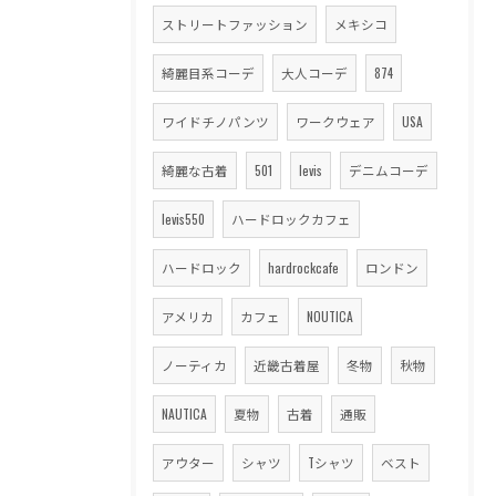
ストリートファッション
メキシコ
綺麗目系コーデ
大人コーデ
874
ワイドチノパンツ
ワークウェア
USA
綺麗な古着
501
levis
デニムコーデ
levis550
ハードロックカフェ
ハードロック
hardrockcafe
ロンドン
アメリカ
カフェ
NOUTICA
ノーティカ
近畿古着屋
冬物
秋物
NAUTICA
夏物
古着
通販
アウター
シャツ
Tシャツ
ベスト