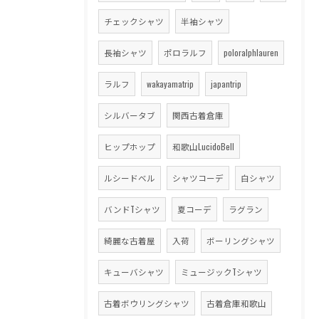
チェックシャツ
半袖シャツ
長袖シャツ
ポロラルフ
poloralphlauren
ラルフ
wakayamatrip
japantrip
シルバータブ
関西古着倉庫
ヒップホップ
和歌山LucidoBell
ルシードベル
シャツコーデ
白シャツ
バンドTシャツ
夏コーデ
ラグラン
綺麗な古着屋
入荷
ボーリングシャツ
キューバシャツ
ミュージックTシャツ
古着ボウリングシャツ
古着倉庫和歌山