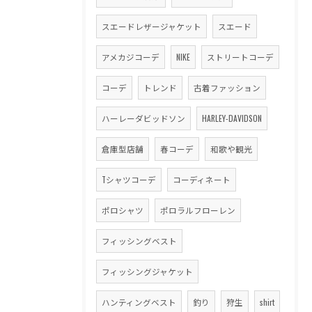
スエードレザージャケット
スエード
アメカジコーデ
NIKE
ストリートコーデ
コーデ
トレンド
古着ファッション
ハーレーダビッドソン
HARLEY-DAVIDSON
倉庫型店舗
春コーデ
和歌や観光
Tシャツコーデ
コーディネート
ポロシャツ
ポロラルフローレン
フィッシングベスト
フィッシングジャケット
ハンティングベスト
釣り
狩生
shirt