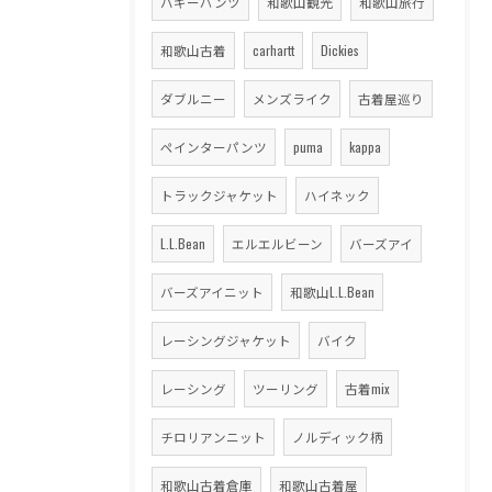
バギーパンツ
和歌山観光
和歌山旅行
和歌山古着
carhartt
Dickies
ダブルニー
メンズライク
古着屋巡り
ペインターパンツ
puma
kappa
トラックジャケット
ハイネック
L.L.Bean
エルエルビーン
バーズアイ
バーズアイニット
和歌山L.L.Bean
レーシングジャケット
バイク
レーシング
ツーリング
古着mix
チロリアンニット
ノルディック柄
和歌山古着倉庫
和歌山古着屋