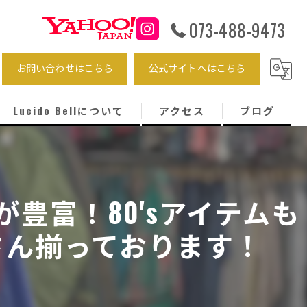
073-488-9473
お問い合わせはこちら
公式サイトへはこちら
Lucido Bellについて
アクセス
ブログ
海外輸入
メンズ
豊富！80'sアイテムも
トップス
さん揃っております！
パンツ
ストリート