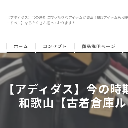
【アディダス】今の時期にぴったりなアイテムが豊富！80'sアイテムも和
ードベル】ならたくさん揃っております！
ホーム
コンセプト
商品説明ページ
【アディダス】今の時期
和歌山【古着倉庫ル