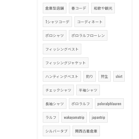
倉庫型店舗
春コーデ
和歌や観光
Tシャツコーデ
コーディネート
ポロシャツ
ポロラルフローレン
フィッシングベスト
フィッシングジャケット
ハンティングベスト
釣り
狩生
shirt
チェックシャツ
半袖シャツ
長袖シャツ
ポロラルフ
poloralphlauren
ラルフ
wakayamatrip
japantrip
シルバータブ
関西古着倉庫