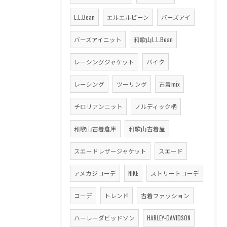
L.L.Bean
エルエルビーン
バーズアイ
バーズアイニット
和歌山L.L.Bean
レーシングジャケット
バイク
レーシング
ツーリング
古着mix
チロリアンニット
ノルディック柄
和歌山古着倉庫
和歌山古着屋
スエードレザージャケット
スエード
アメカジコーデ
NIKE
ストリートコーデ
コーデ
トレンド
古着ファッション
ハーレーダビッドソン
HARLEY-DAVIDSON