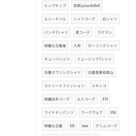
ヒップホップ
和歌山LucidoBell
ルシードベル
シャツコーデ
白シャツ
バンドTシャツ
夏コーデ
ラグラン
綺麗な古着屋
入荷
ボーリングシャツ
キューバシャツ
ミュージックTシャツ
古着ボウリングシャツ
古着倉庫和歌山
ストリートファッション
メキシコ
綺麗目系コーデ
大人コーデ
874
ワイドチノパンツ
ワークウェア
USA
綺麗な古着
501
levis
デニムコーデ