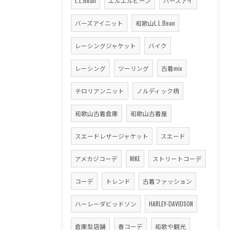
L.L.Bean
エルエルビーン
バーズアイ
バーズアイニット
和歌山L.L.Bean
レーシングジャケット
バイク
レーシング
ツーリング
古着mix
チロリアンニット
ノルディック柄
和歌山古着倉庫
和歌山古着屋
スエードレザージャケット
スエード
アメカジコーデ
NIKE
ストリートコーデ
コーデ
トレンド
古着ファッション
ハーレーダビッドソン
HARLEY-DAVIDSON
倉庫型店舗
春コーデ
和歌や観光