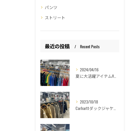
パンツ
ストリート
最近の投稿
Recent Posts
2024/04/16
夏に大活躍アイテム!!和歌山古着倉庫Lucido Bell （ルシードベル）
2023/10/18
Carharttダックジャケットの種類紹介！和歌山古着倉庫Lucido Bell(ルシードベル)