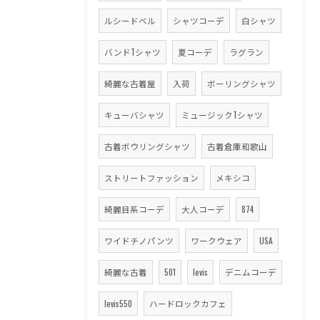
ルシードベル
シャツコーデ
白シャツ
バンドTシャツ
夏コーデ
ラグラン
綺麗な古着屋
入荷
ボーリングシャツ
キューバシャツ
ミュージックTシャツ
古着ボウリングシャツ
古着倉庫和歌山
ストリートファッション
メキシコ
綺麗目系コーデ
大人コーデ
874
ワイドチノパンツ
ワークウェア
USA
綺麗な古着
501
levis
デニムコーデ
levis550
ハードロックカフェ