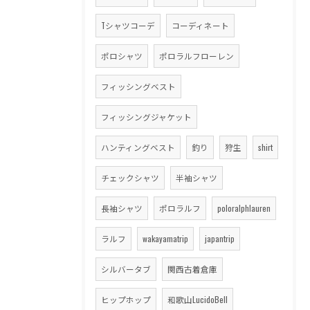
Tシャツコーデ
コーディネート
ポロシャツ
ポロラルフローレン
フィッシングベスト
フィッシングジャケット
ハンティングベスト
釣り
狩生
shirt
チェックシャツ
半袖シャツ
長袖シャツ
ポロラルフ
poloralphlauren
ラルフ
wakayamatrip
japantrip
シルバータブ
関西古着倉庫
ヒップホップ
和歌山LucidoBell