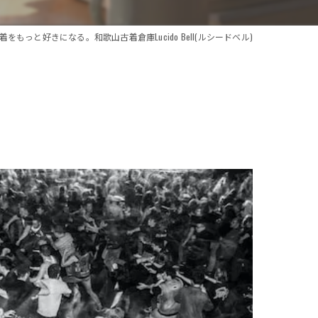
をもっと好きになる。和歌山古着倉庫Lucido Bell(ルシードベル)