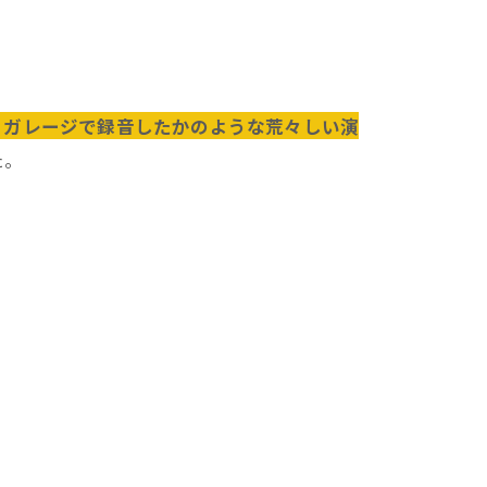
、ガレージで録音したかのような荒々しい演
た。