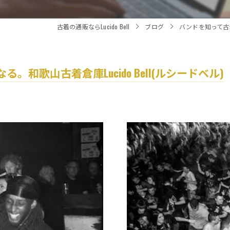
古着の通販ならLucido Bell
ブログ
バンドを知って古着
和歌山古着倉庫Lucido Bell(ルシードベル)