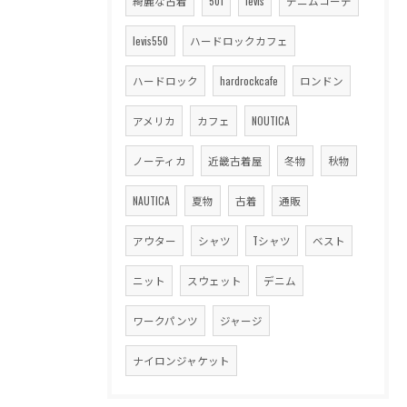
綺麗な古着
501
levis
デニムコーデ
levis550
ハードロックカフェ
ハードロック
hardrockcafe
ロンドン
アメリカ
カフェ
NOUTICA
ノーティカ
近畿古着屋
冬物
秋物
NAUTICA
夏物
古着
通販
アウター
シャツ
Tシャツ
ベスト
ニット
スウェット
デニム
ワークパンツ
ジャージ
ナイロンジャケット