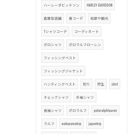
ハーレーダビッドソン
HARLEY-DAVIDSON
倉庫型店舗
春コーデ
和歌や観光
Tシャツコーデ
コーディネート
ポロシャツ
ポロラルフローレン
フィッシングベスト
フィッシングジャケット
ハンティングベスト
釣り
狩生
shirt
チェックシャツ
半袖シャツ
長袖シャツ
ポロラルフ
poloralphlauren
ラルフ
wakayamatrip
japantrip