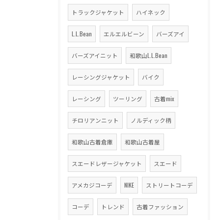
トラックジャケット
ハイネック
L.L.Bean
エルエルビーン
バーズアイ
バーズアイニット
和歌山L.L.Bean
レーシングジャケット
バイク
レーシング
ツーリング
古着mix
チロリアンニット
ノルディック柄
和歌山古着倉庫
和歌山古着屋
スエードレザージャケット
スエード
アメカジコーデ
NIKE
ストリートコーデ
コーデ
トレンド
古着ファッション