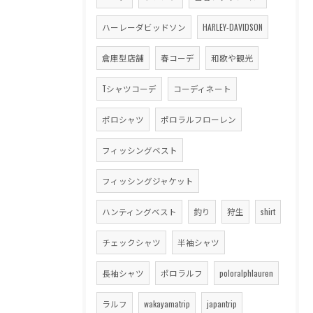
ハーレーダビッドソン
HARLEY-DAVIDSON
倉庫型店舗
春コーデ
和歌や観光
Tシャツコーデ
コーディネート
ポロシャツ
ポロラルフローレン
フィッシングベスト
フィッシングジャケット
ハンティングベスト
釣り
狩生
shirt
チェックシャツ
半袖シャツ
長袖シャツ
ポロラルフ
poloralphlauren
ラルフ
wakayamatrip
japantrip