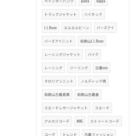
ペインターパンツ
puma
kappa
トラックジャケット
ハイネック
L.L.Bean
エルエルビーン
バーズアイ
バーズアイニット
和歌山L.L.Bean
レーシングジャケット
バイク
レーシング
ツーリング
古着mix
チロリアンニット
ノルディック柄
和歌山古着倉庫
和歌山古着屋
スエードレザージャケット
スエード
アメカジコーデ
NIKE
ストリートコーデ
コーデ
トレンド
古着ファッション