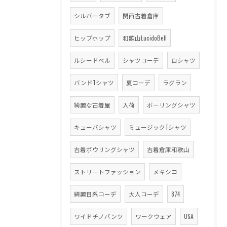
シルバータブ
関西古着倉庫
ヒップホップ
和歌山LucidoBell
ルシードベル
シャツコーデ
白シャツ
バンドTシャツ
夏コーデ
ラグラン
綺麗な古着屋
入荷
ボーリングシャツ
キューバシャツ
ミュージックTシャツ
古着ボウリングシャツ
古着倉庫和歌山
ストリートファッション
メキシコ
綺麗目系コーデ
大人コーデ
874
ワイドチノパンツ
ワークウェア
USA