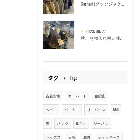
Carharttダックジャケットの種類紹介！和歌山古着倉庫Lucido Bell(ルシードベル)
2023/08/27
秋、冬物入れ替え!!和歌山古着倉庫Lucido Bell （ルシードベル）
タグ
Tags
古着倉庫
カーハート
和歌山
ヘビー
パーカー
リーバイス
550
黒
パンツ
Gパン
ジーパン
トップス
天気
海外
ディッキーズ