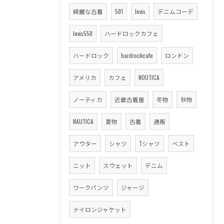
綺麗な古着
501
levis
デニムコーデ
levis550
ハードロックカフェ
ハードロック
hardrockcafe
ロンドン
アメリカ
カフェ
NOUTICA
ノーティカ
近畿古着屋
冬物
秋物
NAUTICA
夏物
古着
通販
アウター
シャツ
Tシャツ
ベスト
ニット
スウェット
デニム
ワークパンツ
ジャージ
ナイロンジャケット