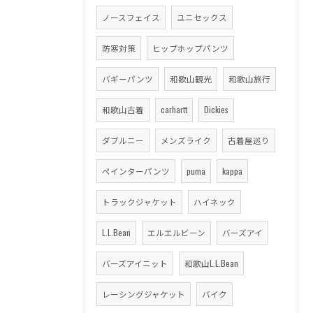
ノースフェイス
ユニセックス
防寒対策
ヒップホップパンツ
バギーパンツ
和歌山観光
和歌山旅行
和歌山古着
carhartt
Dickies
ダブルニー
メンズライク
古着屋巡り
ペインターパンツ
puma
kappa
トラックジャケット
ハイネック
L.L.Bean
エルエルビーン
バーズアイ
バーズアイニット
和歌山L.L.Bean
レーシングジャケット
バイク