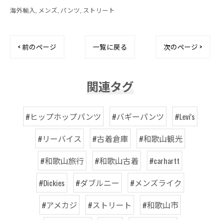
海外輸入
メンズ
パンツ
ストリート
< 前のページ
一覧に戻る
次のページ >
関連タグ
#ヒップホップパンツ
#バギーパンツ
#Levi's
#リーバイス
#古着倉庫
#和歌山観光
#和歌山旅行
#和歌山古着
#carhartt
#Dickies
#ダブルニー
#メンズライク
#アメカジ
#ストリート
#和歌山市