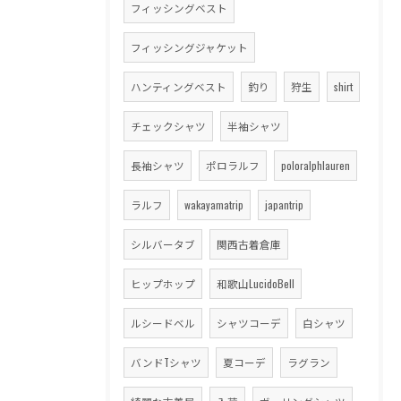
フィッシングベスト
フィッシングジャケット
ハンティングベスト
釣り
狩生
shirt
チェックシャツ
半袖シャツ
長袖シャツ
ポロラルフ
poloralphlauren
ラルフ
wakayamatrip
japantrip
シルバータブ
関西古着倉庫
ヒップホップ
和歌山LucidoBell
ルシードベル
シャツコーデ
白シャツ
バンドTシャツ
夏コーデ
ラグラン