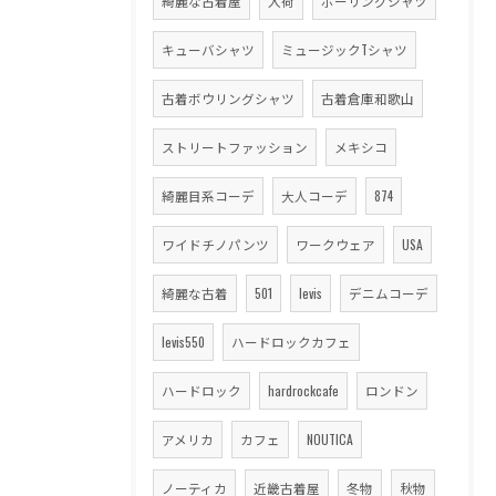
綺麗な古着屋
入荷
ボーリングシャツ
キューバシャツ
ミュージックTシャツ
古着ボウリングシャツ
古着倉庫和歌山
ストリートファッション
メキシコ
綺麗目系コーデ
大人コーデ
874
ワイドチノパンツ
ワークウェア
USA
綺麗な古着
501
levis
デニムコーデ
levis550
ハードロックカフェ
ハードロック
hardrockcafe
ロンドン
アメリカ
カフェ
NOUTICA
ノーティカ
近畿古着屋
冬物
秋物