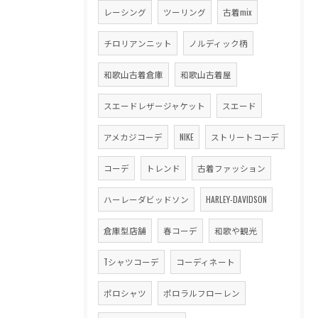
レーシング
ツーリング
古着mix
チロリアンニット
ノルディック柄
和歌山古着倉庫
和歌山古着屋
スエードレザージャケット
スエード
アメカジコーデ
NIKE
ストリートコーデ
コーデ
トレンド
古着ファッション
ハーレーダビッドソン
HARLEY-DAVIDSON
倉庫型店舗
春コーデ
和歌や観光
Tシャツコーデ
コーディネート
ポロシャツ
ポロラルフローレン